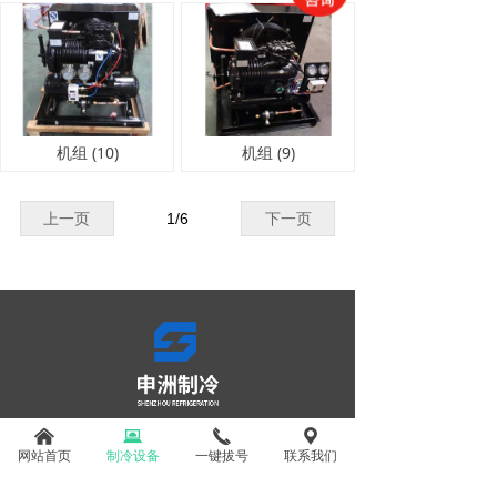
机组 (10)
机组 (9)
上一页
1
/
6
下一页
낀
뀵
끅
끇
内蒙古申洲制冷设备安装工程有限公司
网站首页
制冷设备
一键拔号
联系我们
宋女士：13478120756 (微信同步）